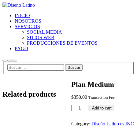
INICIO
NOSOTROS
SERVICIOS
SOCIAL MEDIA
SITIOS WEB
PRODUCCIONES DE EVENTOS
PAGO
Buscar
Más
Menú
información
principal
Plan Medium
Related products
$
350.00
Transaction Fee
Plan
Add to cart
Medium
quantity
Category:
Diseño Latino es INC